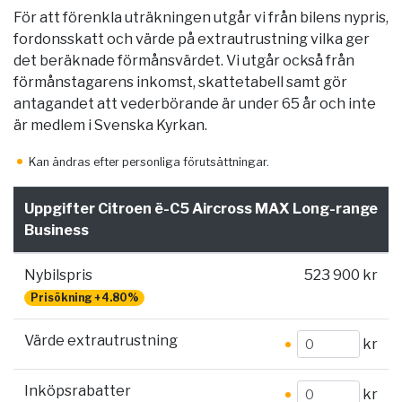
För att förenkla uträkningen utgår vi från bilens nypris,
fordonsskatt och värde på extrautrustning vilka ger
det beräknade förmånsvärdet. Vi utgår också från
förmånstagarens inkomst, skattetabell samt gör
antagandet att vederbörande är under 65 år och inte
är medlem i Svenska Kyrkan.
Kan ändras efter personliga förutsättningar.
Uppgifter Citroen ë-C5 Aircross MAX Long-range
Business
Nybilspris
523 900 kr
Prisökning +4.80%
Värde extrautrustning
kr
Inköpsrabatter
kr