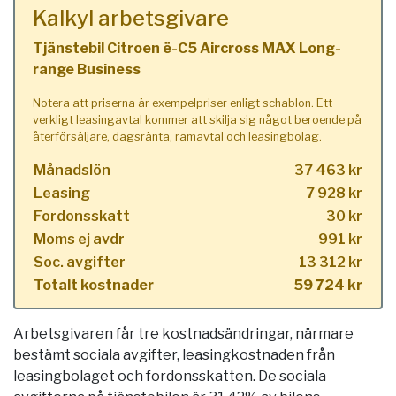
Kalkyl arbetsgivare
Tjänstebil Citroen ë-C5 Aircross MAX Long-
range Business
Notera att priserna är exempelpriser enligt schablon. Ett
verkligt leasingavtal kommer att skilja sig något beroende på
återförsäljare, dagsränta, ramavtal och leasingbolag.
Månadslön
37 463 kr
Leasing
7 928 kr
Fordonsskatt
30 kr
Moms ej avdr
991 kr
Soc. avgifter
13 312 kr
Totalt kostnader
59 724 kr
Arbetsgivaren får tre kostnadsändringar, närmare
bestämt sociala avgifter, leasingkostnaden från
leasingbolaget och fordonsskatten. De sociala