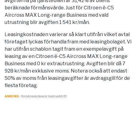
avgifterna på tjänstebilen är 31,42% av bilens
beräknade förmånsvärde. Just för Citroen ë-C5
Aircross MAX Long-range Business med vald
utrustning blir avgiften 1 541 kr/mån.
Leasingkostnaden varierar så klart utifrån vilket avtal
företaget lyckas förhandla fram med leasingbolaget. Vi
har utifrån schablon tagit fram en exempelavgift på
leasing av en Citroen ë-C5 Aircross MAX Long-range
Business med 0 kr extrautrustning. Avgiften blir då 7
928 kr/mån exklusive moms. Notera också att endast
50% av moms från leasingavgifter är avdragsgill för de
flesta företag.
ANNONS
- förmånsvärde.se är kostnadsfritt