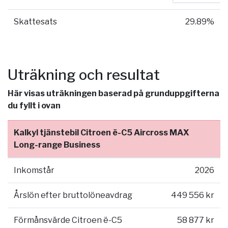
Skattesats
29.89%
Uträkning och resultat
Här visas uträkningen baserad på grunduppgifterna
du fyllt i ovan
Kalkyl tjänstebil Citroen ë-C5 Aircross MAX
Long-range Business
Inkomstår
2026
Årslön efter bruttolöneavdrag
449 556 kr
Förmånsvärde Citroen ë-C5
58 877 kr