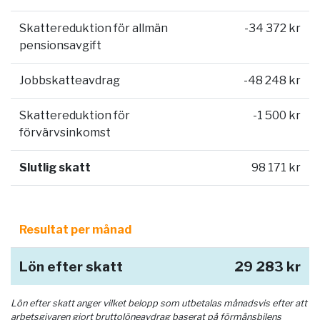
Skattereduktion för allmän
-34 372 kr
pensionsavgift
Jobbskatteavdrag
-48 248 kr
Skattereduktion för
-1 500 kr
förvärvsinkomst
Slutlig skatt
98 171 kr
Resultat per månad
Lön efter skatt
29 283 kr
Lön efter skatt anger vilket belopp som utbetalas månadsvis efter att
arbetsgivaren gjort bruttolöneavdrag baserat på förmånsbilens