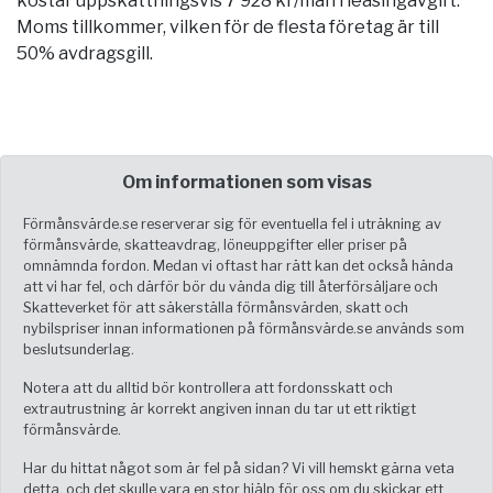
kostar uppskattningsvis 7 928 kr/mån i leasingavgift.
Moms tillkommer, vilken för de flesta företag är till
50% avdragsgill.
Om informationen som visas
Förmånsvärde.se reserverar sig för eventuella fel i uträkning av
förmånsvärde, skatteavdrag, löneuppgifter eller priser på
omnämnda fordon. Medan vi oftast har rätt kan det också hända
att vi har fel, och därför bör du vända dig till återförsäljare och
Skatteverket för att säkerställa förmånsvärden, skatt och
nybilspriser innan informationen på förmånsvärde.se används som
beslutsunderlag.
Notera att du alltid bör kontrollera att fordonsskatt och
extrautrustning är korrekt angiven innan du tar ut ett riktigt
förmånsvärde.
Har du hittat något som är fel på sidan? Vi vill hemskt gärna veta
detta, och det skulle vara en stor hjälp för oss om du skickar ett