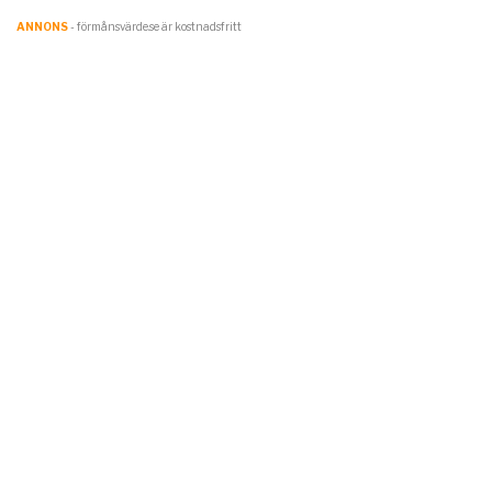
ANNONS
- förmånsvärde.se är kostnadsfritt