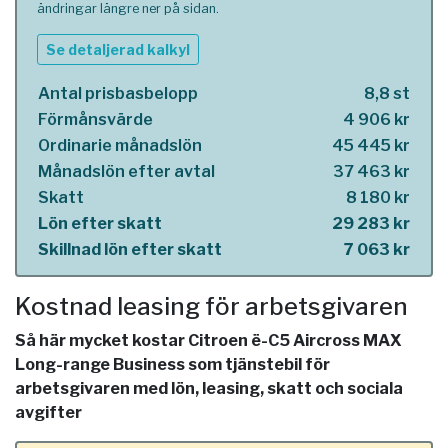
ändringar längre ner på sidan.
Se detaljerad kalkyl
Antal prisbasbelopp
8,8 st
Förmånsvärde
4 906 kr
Ordinarie månadslön
45 445 kr
Månadslön efter avtal
37 463 kr
Skatt
8 180 kr
Lön efter skatt
29 283 kr
Skillnad lön efter skatt
7 063 kr
Kostnad leasing för arbetsgivaren
Så här mycket kostar Citroen ë-C5 Aircross MAX
Long-range Business som tjänstebil för
arbetsgivaren med lön, leasing, skatt och sociala
avgifter