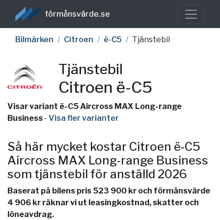
förmånsvärde.se
Bilmärken
Citroen
ë-C5
Tjänstebil
Tjänstebil
Citroen ë-C5
Visar variant ë-C5 Aircross MAX Long-range
Business
-
Visa fler varianter
Så här mycket kostar Citroen ë-C5
Aircross MAX Long-range Business
som tjänstebil för anställd 2026
Baserat på bilens pris 523 900 kr och förmånsvärde
4 906 kr räknar vi ut leasingkostnad, skatter och
löneavdrag.