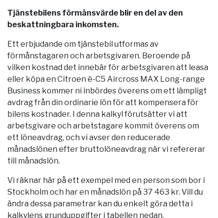
Tjänstebilens förmånsvärde blir en del av den
beskattningbara inkomsten.
Ett erbjudande om tjänstebil utformas av
förmånstagaren och arbetsgivaren. Beroende på
vilken kostnad det innebär för arbetsgivaren att leasa
eller köpa en Citroen ë-C5 Aircross MAX Long-range
Business kommer ni inbördes överens om ett lämpligt
avdrag från din ordinarie lön för att kompensera för
bilens kostnader. I denna kalkyl förutsätter vi att
arbetsgivare och arbetstagare kommit överens om
ett löneavdrag, och vi avser den reducerade
månadslönen efter bruttolöneavdrag när vi refererar
till månadslön.
Vi räknar här på ett exempel med en person som bor i
Stockholm
och har en månadslön på 37 463 kr. Vill du
ändra dessa parametrar kan du enkelt göra detta i
kalkylens grunduppgifter i tabellen nedan.