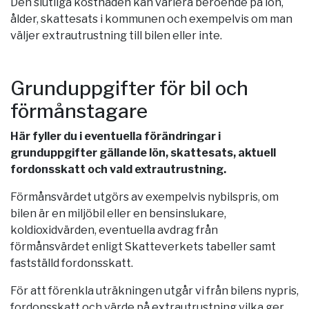
Den slutliga kostnaden kan variera beroende på lön,
ålder, skattesats i kommunen och exempelvis om man
väljer extrautrustning till bilen eller inte.
Grunduppgifter för bil och
förmånstagare
Här fyller du i eventuella förändringar i
grunduppgifter gällande lön, skattesats, aktuell
fordonsskatt och vald extrautrustning.
Förmånsvärdet utgörs av exempelvis nybilspris, om
bilen är en miljöbil eller en bensinslukare,
koldioxidvärden, eventuella avdrag från
förmånsvärdet enligt Skatteverkets tabeller samt
fastställd fordonsskatt.
För att förenkla uträkningen utgår vi från bilens nypris,
fordonsskatt och värde på extrautrustning vilka ger