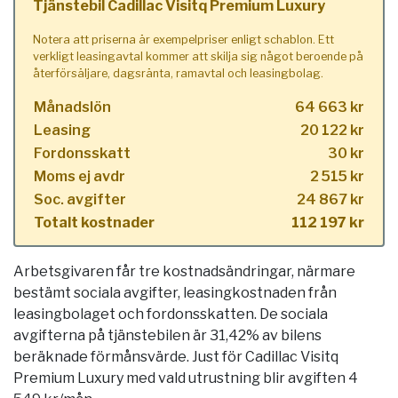
Tjänstebil Cadillac Visitq Premium Luxury
Notera att priserna är exempelpriser enligt schablon. Ett
verkligt leasingavtal kommer att skilja sig något beroende på
återförsäljare, dagsränta, ramavtal och leasingbolag.
Månadslön
64 663 kr
Leasing
20 122 kr
Fordonsskatt
30 kr
Moms ej avdr
2 515 kr
Soc. avgifter
24 867 kr
Totalt kostnader
112 197 kr
Arbetsgivaren får tre kostnadsändringar, närmare
bestämt sociala avgifter, leasingkostnaden från
leasingbolaget och fordonsskatten. De sociala
avgifterna på tjänstebilen är 31,42% av bilens
beräknade förmånsvärde. Just för Cadillac Visitq
Premium Luxury med vald utrustning blir avgiften 4