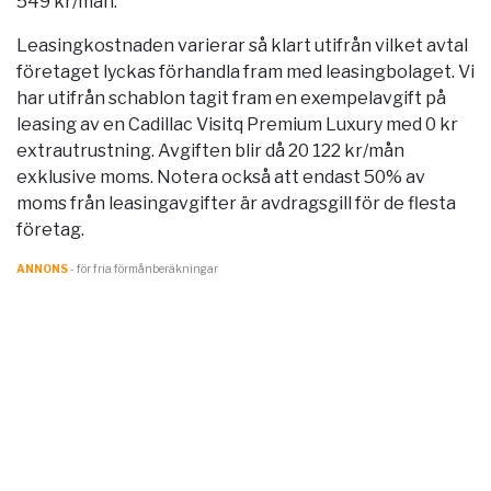
549 kr/mån.
Leasingkostnaden varierar så klart utifrån vilket avtal
företaget lyckas förhandla fram med leasingbolaget. Vi
har utifrån schablon tagit fram en exempelavgift på
leasing av en Cadillac Visitq Premium Luxury med 0 kr
extrautrustning. Avgiften blir då 20 122 kr/mån
exklusive moms. Notera också att endast 50% av
moms från leasingavgifter är avdragsgill för de flesta
företag.
ANNONS
- för fria förmånberäkningar