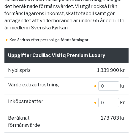
det beräknade förmånsvärdet. Vi utgår också från
förmånstagarens inkomst, skattetabell samt gör
antagandet att vederbörande är under 65 år och inte
är medlem i Svenska Kyrkan.
Kan ändras efter personliga förutsättningar.
Uppgifter Cadillac Visitq Premium Luxury
Nybilspris
1 339 900 kr
Värde extrautrustning
kr
Inköpsrabatter
kr
Beräknat
173 783 kr
förmånsvärde