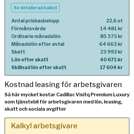
Se detaljerad kalkyl
Antal prisbasbelopp
22,6 st
Förmånsvärde
14 481 kr
Ordinarie månadslön
85 373 kr
Månadslön efter avtal
64 663 kr
Skatt
23 992 kr
Lön efter skatt
40 671 kr
Skillnad lön efter skatt
17 604 kr
Kostnad leasing för arbetsgivaren
Så här mycket kostar Cadillac Visitq Premium Luxury
som tjänstebil för arbetsgivaren med lön, leasing,
skatt och sociala avgifter
Kalkyl arbetsgivare