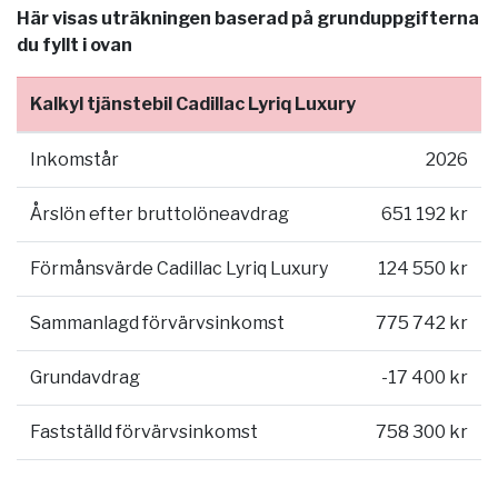
Här visas uträkningen baserad på grunduppgifterna
du fyllt i ovan
Kalkyl tjänstebil Cadillac Lyriq Luxury
Inkomstår
2026
Årslön efter bruttolöneavdrag
651 192 kr
Förmånsvärde Cadillac Lyriq Luxury
124 550 kr
Sammanlagd förvärvsinkomst
775 742 kr
Grundavdrag
-17 400 kr
Fastställd förvärvsinkomst
758 300 kr