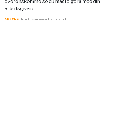
överenskommelse du måste göra med din
arbetsgivare.
ANNONS
- förmånsvärde.se är kostnadsfritt