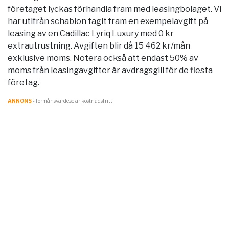
företaget lyckas förhandla fram med leasingbolaget. Vi
har utifrån schablon tagit fram en exempelavgift på
leasing av en Cadillac Lyriq Luxury med 0 kr
extrautrustning. Avgiften blir då 15 462 kr/mån
exklusive moms. Notera också att endast 50% av
moms från leasingavgifter är avdragsgill för de flesta
företag.
ANNONS
- förmånsvärde.se är kostnadsfritt