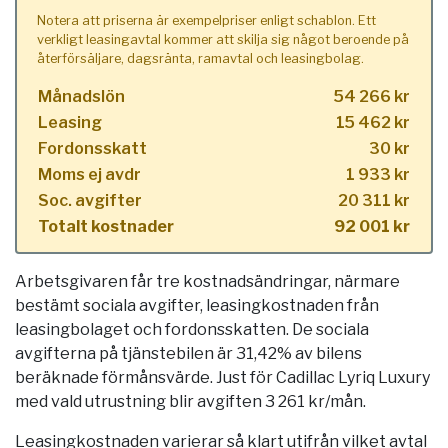
Notera att priserna är exempelpriser enligt schablon. Ett
verkligt leasingavtal kommer att skilja sig något beroende på
återförsäljare, dagsränta, ramavtal och leasingbolag.
Månadslön
54 266 kr
Leasing
15 462 kr
Fordonsskatt
30 kr
Moms ej avdr
1 933 kr
Soc. avgifter
20 311 kr
Totalt kostnader
92 001 kr
Arbetsgivaren får tre kostnadsändringar, närmare
bestämt sociala avgifter, leasingkostnaden från
leasingbolaget och fordonsskatten. De sociala
avgifterna på tjänstebilen är 31,42% av bilens
beräknade förmånsvärde. Just för Cadillac Lyriq Luxury
med vald utrustning blir avgiften 3 261 kr/mån.
Leasingkostnaden varierar så klart utifrån vilket avtal