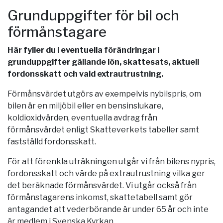
Grunduppgifter för bil och
förmånstagare
Här fyller du i eventuella förändringar i
grunduppgifter gällande lön, skattesats, aktuell
fordonsskatt och vald extrautrustning.
Förmånsvärdet utgörs av exempelvis nybilspris, om
bilen är en miljöbil eller en bensinslukare,
koldioxidvärden, eventuella avdrag från
förmånsvärdet enligt Skatteverkets tabeller samt
fastställd fordonsskatt.
För att förenkla uträkningen utgår vi från bilens nypris,
fordonsskatt och värde på extrautrustning vilka ger
det beräknade förmånsvärdet. Vi utgår också från
förmånstagarens inkomst, skattetabell samt gör
antagandet att vederbörande är under 65 år och inte
är medlem i Svenska Kyrkan.