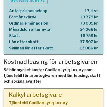
Se detaljerad kalkyl
Antal prisbasbelopp
17,4 st
Förmånsvärde
10 379 kr
Ordinarie månadslön
70 005 kr
Månadslön efter avtal
54 266 kr
Skatt
16 759 kr
Lön efter skatt
37 507 kr
Skillnad lön efter skatt
13 066 kr
Kostnad leasing för arbetsgivaren
Så här mycket kostar Cadillac Lyriq Luxury som
tjänstebil för arbetsgivaren med lön, leasing, skatt
och sociala avgifter
Kalkyl arbetsgivare
Tjänstebil Cadillac Lyriq Luxury