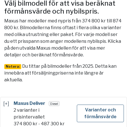
Välj bilmodell för att visa beräknat
förmånsvärde och nybilspris.
Maxus har modeller med nypris från 374 800 kr till 874
800 kr.
Bilmodellerna finns oftast i flera olika varianter
med olika utrustning eller paket. För varje modell ser
du ett prisspann som anger modellens nybilspis. Klicka
på den utvalda Maxus modellen för att visa mer
detaljer och beräknat förmånsvärde.
Du tittar på bilmodeller från 2025. Detta kan
Notera:
innebära att försäljningpriserna inte längre är
aktuella.
[+]
Maxus Deliver
Diesel
Varianter och
2 varianter i
förmånsvärde
prisintervallet
374 800
kr -
487 300
kr