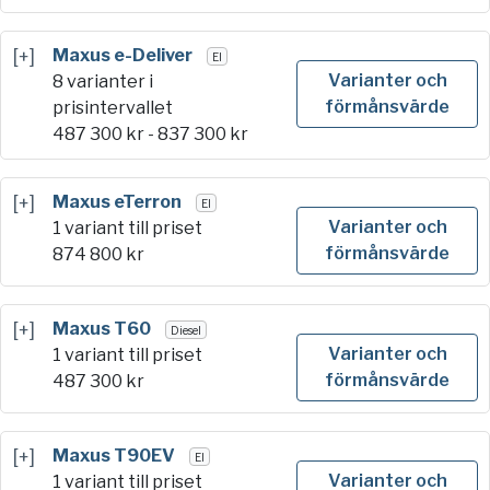
[+]
Maxus e-Deliver
El
Varianter och
8 varianter i
förmånsvärde
prisintervallet
487 300
kr -
837 300
kr
[+]
Maxus eTerron
El
Varianter och
1 variant till priset
förmånsvärde
874 800
kr
[+]
Maxus T60
Diesel
Varianter och
1 variant till priset
förmånsvärde
487 300
kr
[+]
Maxus T90EV
El
Varianter och
1 variant till priset