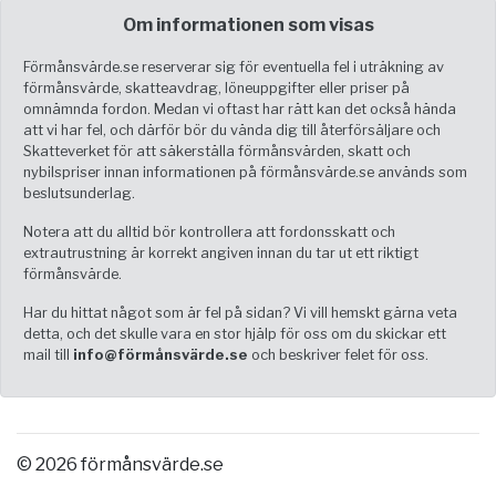
Om informationen som visas
Förmånsvärde.se reserverar sig för eventuella fel i uträkning av
förmånsvärde, skatteavdrag, löneuppgifter eller priser på
omnämnda fordon. Medan vi oftast har rätt kan det också hända
att vi har fel, och därför bör du vända dig till återförsäljare och
Skatteverket för att säkerställa förmånsvärden, skatt och
nybilspriser innan informationen på förmånsvärde.se används som
beslutsunderlag.
Notera att du alltid bör kontrollera att fordonsskatt och
extrautrustning är korrekt angiven innan du tar ut ett riktigt
förmånsvärde.
Har du hittat något som är fel på sidan? Vi vill hemskt gärna veta
detta, och det skulle vara en stor hjälp för oss om du skickar ett
mail till
info@förmånsvärde.se
och beskriver felet för oss.
© 2026 förmånsvärde.se