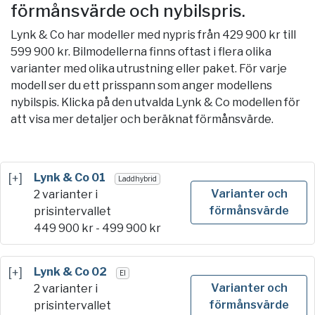
förmånsvärde och nybilspris.
Lynk & Co har modeller med nypris från 429 900 kr till
599 900 kr.
Bilmodellerna finns oftast i flera olika
varianter med olika utrustning eller paket. För varje
modell ser du ett prisspann som anger modellens
nybilspis. Klicka på den utvalda Lynk & Co modellen för
att visa mer detaljer och beräknat förmånsvärde.
[+]
Lynk & Co 01
Laddhybrid
Varianter och
2 varianter i
förmånsvärde
prisintervallet
449 900
kr -
499 900
kr
[+]
Lynk & Co 02
El
Varianter och
2 varianter i
förmånsvärde
prisintervallet