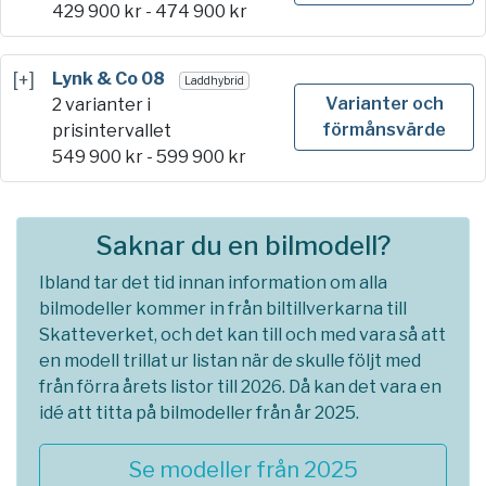
429 900
kr -
474 900
kr
[+]
Lynk & Co 08
Laddhybrid
Varianter och
2 varianter i
förmånsvärde
prisintervallet
549 900
kr -
599 900
kr
Saknar du en bilmodell?
Ibland tar det tid innan information om alla
bilmodeller kommer in från biltillverkarna till
Skatteverket, och det kan till och med vara så att
en modell trillat ur listan när de skulle följt med
från förra årets listor till 2026. Då kan det vara en
idé att titta på bilmodeller från år 2025.
Se modeller från 2025